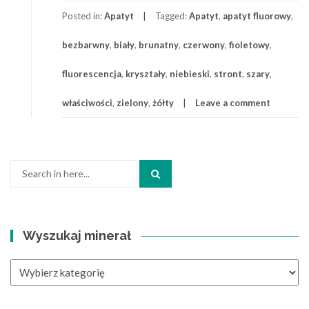
Posted in:
Apatyt
Tagged:
Apatyt
,
apatyt fluorowy
,
bezbarwny
,
biały
,
brunatny
,
czerwony
,
fioletowy
,
fluorescencja
,
kryształy
,
niebieski
,
stront
,
szary
,
właściwości
,
zielony
,
żółty
Leave a comment
Search
for:
Wyszukaj minerał
Wyszukaj
minerał