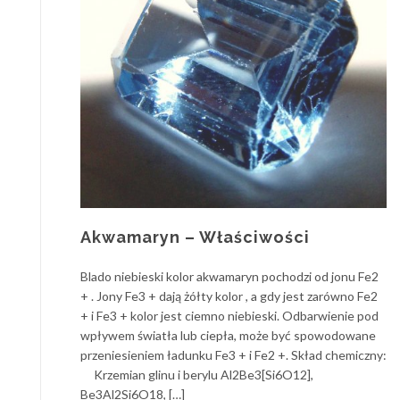
Akwamaryn – Właściwości
Blado niebieski kolor akwamaryn pochodzi od jonu Fe2
+ . Jony Fe3 + dają żółty kolor , a gdy jest zarówno Fe2
+ i Fe3 + kolor jest ciemno niebieski. Odbarwienie pod
wpływem światła lub ciepła, może być spowodowane
przeniesieniem ładunku Fe3 + i Fe2 +. Skład chemiczny:
Krzemian glinu i berylu Al2Be3[Si6O12],
Be3Al2Si6O18, […]