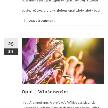
opal niebieski
,
opal Ognisty
,
opal pawiowy
,
różowe
opale
,
różowy
,
zielony
,
zielony opal
,
złoty
,
złoty opal
Leave a comment
25
SIE
Opal – Właściwości
fot. Aramgutang, w projekcie Wikipedia, Licencja
własność publiczna Opalizacja widoczna na kawałku