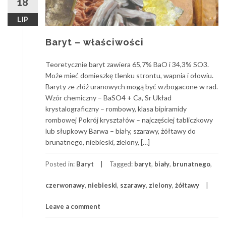
18
LIP
Baryt – właściwości
Teoretycznie baryt zawiera 65,7% BaO i 34,3% SO3.
Może mieć domieszkę tlenku strontu, wapnia i ołowiu.
Baryty ze złóż uranowych mogą być wzbogacone w rad.
Wzór chemiczny – BaSO4 + Ca, Sr Układ
krystalograficzny – rombowy, klasa bipiramidy
rombowej Pokrój kryształów – najczęściej tabliczkowy
lub słupkowy Barwa – biały, szarawy, żółtawy do
brunatnego, niebieski, zielony, […]
Posted in:
Baryt
Tagged:
baryt
,
biały
,
brunatnego
,
czerwonawy
,
niebieski
,
szarawy
,
zielony
,
żółtawy
Leave a comment