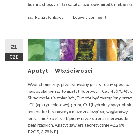
burnit
,
chessylit
,
kryształy
,
lazurowy
,
miedź
,
niebieski
,
siarka
,
Zielonkawy
Leave a comment
21
CZE
Apatyt – Właściwości
Wzór chemiczny: przedstawiany jest w różny sposób.
najpopularniejszy to apatyt fluorowy – Ca5 /F, (PO4)3/.
Skład może się zmieniać: „F” może być zastąpiony przez
„Cl” (apatyt chlorowy), grupę OH (hydroksylowy), obok
anionu fosforanowego może znalezęć się węglanowy,
jon Ca może być zastąpiony przez stront i pierwiastki
ziem rzadkich. Apatyt zawiera teoretycznie 42,26%
P2O5, 3,78% F […]