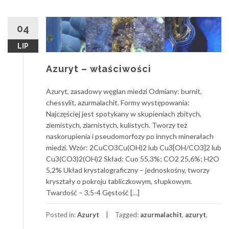
04
LIP
Azuryt – właściwości
Azuryt, zasadowy węglan miedzi Odmiany: burnit,
chessylit, azurmalachit. Formy występowania:
Najczęściej jest spotykany w skupieniach zbitych,
ziemistych, ziarnistych, kulistych. Tworzy też
naskorupienia i pseudomorfozy po innych minerałach
miedzi. Wzór: 2CuCO3Cu(OH)2 lub Cu3[OH/CO3]2 lub
Cu3(CO3)2(OH)2 Skład: Cuo 55,3%; CO2 25,6%; H2O
5,2% Układ krystalograficzny – jednoskośny, tworzy
kryształy o pokroju tabliczkowym, słupkowym.
Twardość – 3,5-4 Gęstość […]
Posted in:
Azuryt
Tagged:
azurmalachit
,
azuryt
,