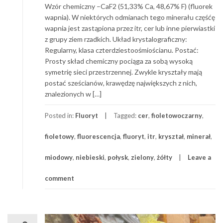
Wzór chemiczny –CaF2 (51,33% Ca, 48,67% F) (fluorek
wapnia). W niektórych odmianach tego minerału częśćę
wapnia jest zastąpiona przez itr, cer lub inne pierwiastki
z grupy ziem rzadkich. Układ krystalograficzny:
Regularny, klasa czterdziestoośmiościanu. Postać:
Prosty skład chemiczny pociąga za sobą wysoką
symetrię sieci przestrzennej. Zwykle kryształy mają
postać sześcianów, krawędzę największych z nich,
znalezionych w […]
Posted in:
Fluoryt
Tagged:
cer
,
fioletowoczarny
,
fioletowy
,
fluorescencja
,
fluoryt
,
itr
,
kryształ
,
minerał
,
miodowy
,
niebieski
,
połysk
,
zielony
,
żółty
Leave a
comment