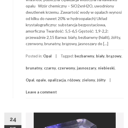
opalu Wzór chemiczny – SiO2xnH2O, uwodniony
dwutlenek krzemu. Zawartość wody w opalach wynosi
od kilku do nawet 20% w hydroopalach) Układ
krystalograficzny: substancja bezpostaciowa,
amorficzna Twardość: 5,5-6,5 Gęstość: 1,9-2,2:
przeważnie 2,15 Barwa: biały, bezbarwny (hialit), żółty,
czerwony, brunatny, brązowy, jasnoszary do […]
Posted in:
Opal
Tagged:
bezbarwny
,
biały
,
brązowy
,
brunatny
,
czarny
,
czerwony
,
jasnoszary
,
niebieski
,
Opal
,
opale
,
opalizacja
,
różowy
,
zielony
,
żółty
Leave a comment
24