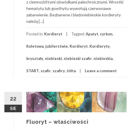
z ciemnożółtymi obwódkami palechroicznymi. Wrostki
hematytu lub goethytu wywołują czerwonawe
zabarwienie. Bezbarwne i bladoniebieskie kordieryty
należą […]
Posted in:
Kordieryt
Tagged:
Apatyt
,
cyrkon
,
fioletowa
,
jubilerstwie
,
Kordieryt
,
Kordieryty
,
kryształy
,
niebieski
,
niebieski szafir
,
niebieskia
,
START
,
szafir
,
szafiry
,
żółta
Leave a comment
22
SIE
Fluoryt – właściwości