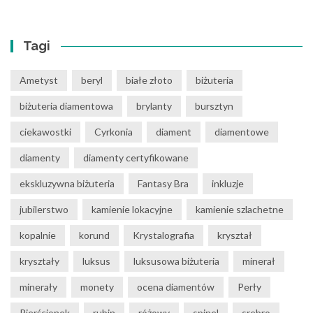
Tagi
Ametyst
beryl
białe złoto
biżuteria
biżuteria diamentowa
brylanty
bursztyn
ciekawostki
Cyrkonia
diament
diamentowe
diamenty
diamenty certyfikowane
ekskluzywna biżuteria
Fantasy Bra
inkluzje
jubilerstwo
kamienie lokacyjne
kamienie szlachetne
kopalnie
korund
Krystalografia
kryształ
kryształy
luksus
luksusowa biżuteria
minerał
minerały
monety
ocena diamentów
Perły
Pierścionek
rubin
różowy
spinel
srebro