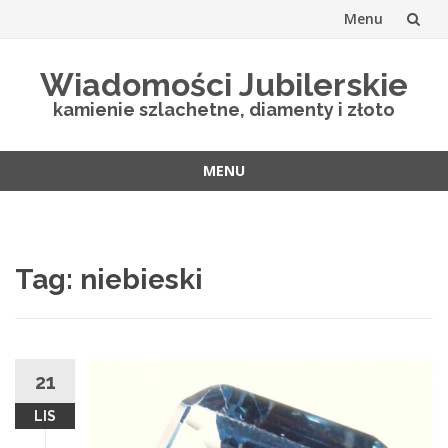
Menu
Skip
Wiadomości Jubilerskie
to
kamienie szlachetne, diamenty i złoto
content
MENU
Skip
to
content
Tag:
niebieski
21
LIS