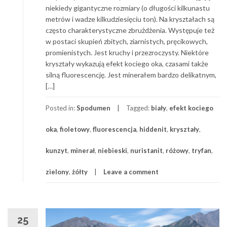
niekiedy gigantyczne rozmiary (o długości kilkunastu
metrów i wadze kilkudziesięciu ton). Na kryształach są
często charakterystyczne zbrużdżenia. Występuje też
w postaci skupień zbitych, ziarnistych, pręcikowych,
promienistych. Jest kruchy i przezroczysty. Niektóre
kryształy wykazują efekt kociego oka, czasami także
silną fluorescencję. Jest minerałem bardzo delikatnym,
[…]
Posted in:
Spodumen
Tagged:
biały
,
efekt kociego
oka
,
fioletowy
,
fluorescencja
,
hiddenit
,
kryształy
,
kunzyt
,
minerał
,
niebieski
,
nuristanit
,
różowy
,
tryfan
,
zielony
,
żółty
Leave a comment
25