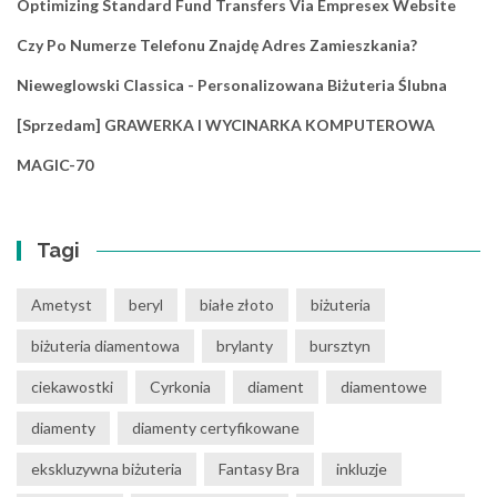
Optimizing Standard Fund Transfers Via Empresex Website
Czy Po Numerze Telefonu Znajdę Adres Zamieszkania?
Nieweglowski Classica - Personalizowana Biżuteria Ślubna
[Sprzedam] GRAWERKA I WYCINARKA KOMPUTEROWA
MAGIC-70
Tagi
Ametyst
beryl
białe złoto
biżuteria
biżuteria diamentowa
brylanty
bursztyn
ciekawostki
Cyrkonia
diament
diamentowe
diamenty
diamenty certyfikowane
ekskluzywna biżuteria
Fantasy Bra
inkluzje