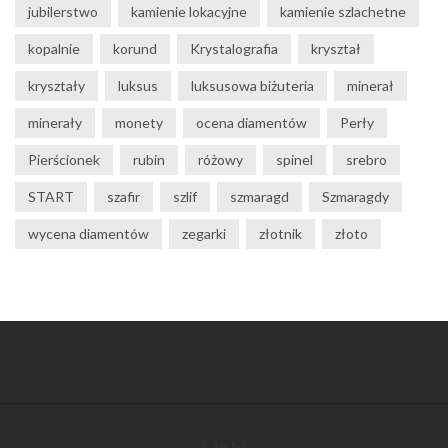
jubilerstwo
kamienie lokacyjne
kamienie szlachetne
kopalnie
korund
Krystalografia
kryształ
kryształy
luksus
luksusowa biżuteria
minerał
minerały
monety
ocena diamentów
Perły
Pierścionek
rubin
różowy
spinel
srebro
START
szafir
szlif
szmaragd
Szmaragdy
wycena diamentów
zegarki
złotnik
złoto