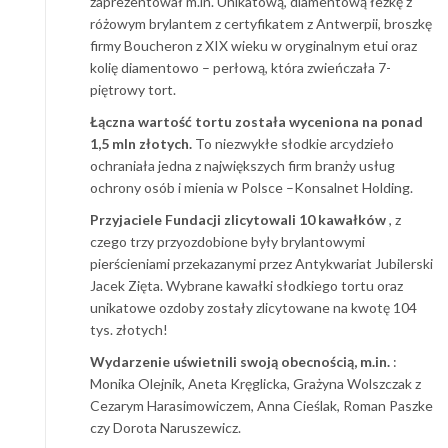
zaprezentował m.in. Unikatową, diamentową łezkę z
różowym brylantem z certyfikatem z Antwerpii, broszkę
firmy Boucheron z XIX wieku w oryginalnym etui oraz
kolię diamentowo – perłową, która zwieńczała 7-
piętrowy tort.
Łączna wartość tortu została wyceniona na ponad
1,5 mln złotych.
To niezwykłe słodkie arcydzieło
ochraniała jedna z największych firm branży usług
ochrony osób i mienia w Polsce –Konsalnet Holding.
Przyjaciele Fundacji zlicytowali 10 kawałków
, z
czego trzy przyozdobione były brylantowymi
pierścieniami przekazanymi przez Antykwariat Jubilerski
Jacek Zięta. Wybrane kawałki słodkiego tortu oraz
unikatowe ozdoby zostały zlicytowane na kwotę 104
tys. złotych!
Wydarzenie uświetnili swoją obecnością, m.in.
:
Monika Olejnik, Aneta Kręglicka, Grażyna Wolszczak z
Cezarym Harasimowiczem, Anna Cieślak, Roman Paszke
czy Dorota Naruszewicz.