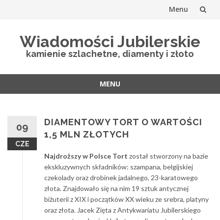
Menu
Skip
Wiadomości Jubilerskie
to
kamienie szlachetne, diamenty i złoto
content
MENU
Skip
to
content
DIAMENTOWY TORT O WARTOŚCI
09
1,5 MLN ZŁOTYCH
CZE
Najdroższy w Polsce Tort
został stworzony na bazie
ekskluzywnych składników: szampana, belgijskiej
czekolady oraz drobinek jadalnego, 23-karatowego
złota. Znajdowało się na nim 19 sztuk antycznej
biżuterii z XIX i początków XX wieku ze srebra, platyny
oraz złota. Jacek Zięta z Antykwariatu Jubilerskiego