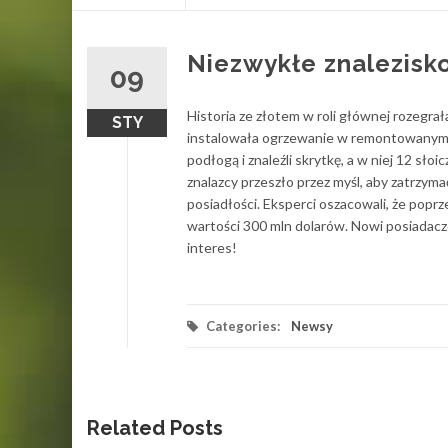
content
Niezwykłe znalezisk
09
Historia ze złotem w roli głównej rozegra
STY
instalowała ogrzewanie w remontowanym, 
podłogą i znaleźli skrytkę, a w niej 12 sł
znalazcy przeszło przez myśl, aby zatrzym
posiadłości. Eksperci oszacowali, że poprz
wartości 300 mln dolarów. Nowi posiadacz
interes!
Categories:
Newsy
Related Posts