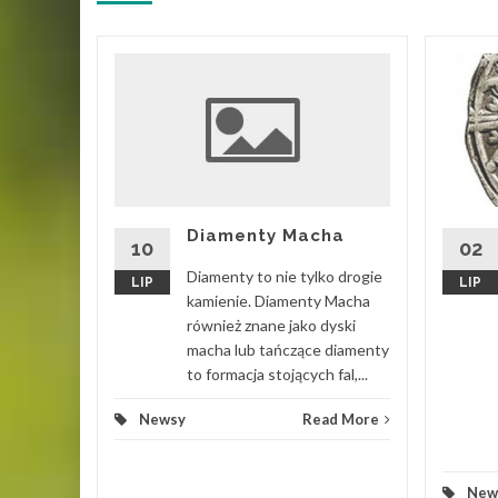
o z
a
kcję
entów.
ć
Diamenty Macha
 w
02
10
Diamenty to nie tylko drogie
LIP
LIP
kamienie. Diamenty Macha
również znane jako dyski
macha lub tańczące diamenty
d More
to formacja stojących fal,...
Newsy
Read More
New