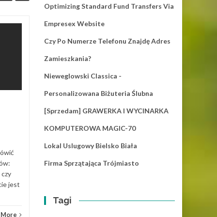
Optimizing Standard Fund Transfers Via
Empresex Website
Diament Tiffany u
28
27
Czy Po Numerze Telefonu Znajdę Adres
Lady Gagi
MAR
MAR
Zamieszkania?
Lady Gaga za piosenkę
„Shallow”, zdobyła Oskara. Na
Nieweglowski Classica -
gali jednak świeciła też
Personalizowana Biżuteria Ślubna
niesamowitym 128-
karatowym, diamentem.
[Sprzedam] GRAWERKA I WYCINARKA
Gaga chciała...
KOMPUTEROWA MAGIC-70
Newsy
Read More
News
Lokal Uslugowy Bielsko Biała
mówić
dów:
Firma Sprzątająca Trójmiasto
 czy
ie jest
Tagi
 More