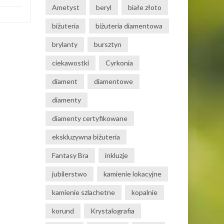
Ametyst
beryl
białe złoto
biżuteria
biżuteria diamentowa
brylanty
bursztyn
ciekawostki
Cyrkonia
diament
diamentowe
diamenty
diamenty certyfikowane
ekskluzywna biżuteria
Fantasy Bra
inkluzje
jubilerstwo
kamienie lokacyjne
kamienie szlachetne
kopalnie
korund
Krystalografia