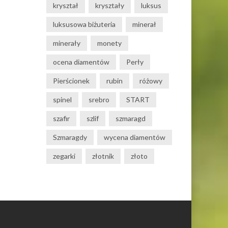
kryształ
kryształy
luksus
luksusowa biżuteria
minerał
minerały
monety
ocena diamentów
Perły
Pierścionek
rubin
różowy
spinel
srebro
START
szafir
szlif
szmaragd
Szmaragdy
wycena diamentów
zegarki
złotnik
złoto