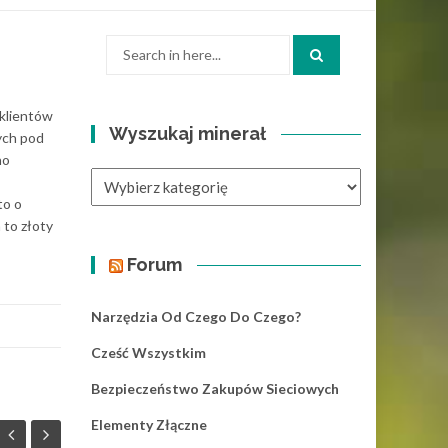
Search
for:
 klientów
Wyszukaj minerał
ych pod
no
Wyszukaj
minerał
to o
 to złoty
Forum
Narzędzia Od Czego Do Czego?
Cześć Wszystkim
Bezpieczeństwo Zakupów Sieciowych
Elementy Złączne