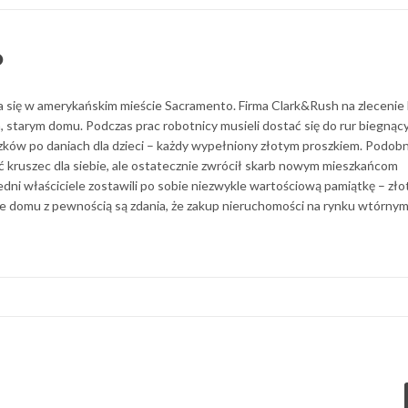
o
ła się w amerykańskim mieście Sacramento. Firma Clark&Rush na zlecenie
starym domu. Podczas prac robotnicy musieli dostać się do rur biegnąc
oiczków po daniach dla dzieci – każdy wypełniony złotym proszkiem. Podob
ać kruszec dla siebie, ale ostatecznie zwrócił skarb nowym mieszkańcom
edni właściciele zostawili po sobie niezwykle wartościową pamiątkę – zło
e domu z pewnością są zdania, że zakup nieruchomości na rynku wtórnym