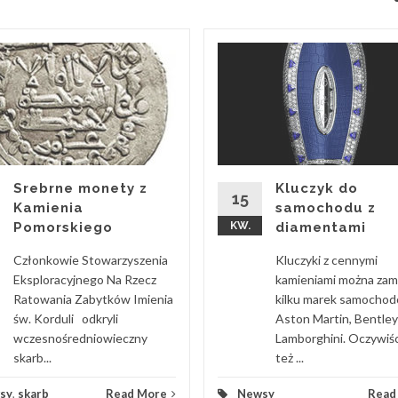
Srebrne monety z
Kluczyk do
15
Kamienia
samochodu z
Pomorskiego
KW.
diamentami
Członkowie Stowarzyszenia
Kluczyki z cennymi
Eksploracyjnego Na Rzecz
kamieniami można za
Ratowania Zabytków Imienia
kilku marek samocho
św. Korduli odkryli
Aston Martin, Bentley
wczesnośredniowieczny
Lamborghini. Oczywiśc
skarb...
też ...
sy
,
skarb
Read More
Newsy
Read