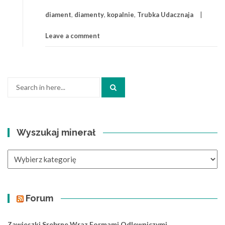
diament
,
diamenty
,
kopalnie
,
Trubka Udacznaja
Leave a comment
Search
for:
Wyszukaj minerał
Wyszukaj
minerał
Forum
Zawieszki Srebrne Wraz Formami Odlewniczymi.