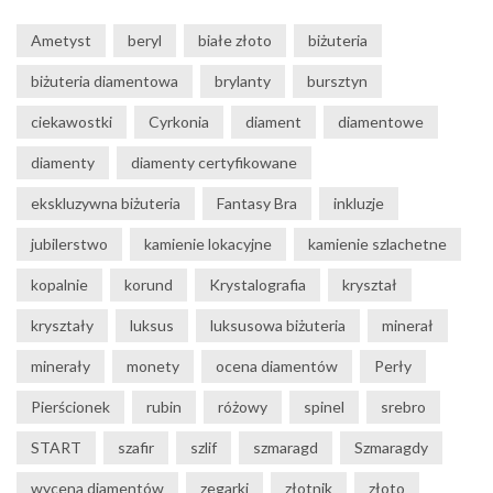
Ametyst
beryl
białe złoto
biżuteria
biżuteria diamentowa
brylanty
bursztyn
ciekawostki
Cyrkonia
diament
diamentowe
diamenty
diamenty certyfikowane
ekskluzywna biżuteria
Fantasy Bra
inkluzje
jubilerstwo
kamienie lokacyjne
kamienie szlachetne
kopalnie
korund
Krystalografia
kryształ
kryształy
luksus
luksusowa biżuteria
minerał
minerały
monety
ocena diamentów
Perły
Pierścionek
rubin
różowy
spinel
srebro
START
szafir
szlif
szmaragd
Szmaragdy
wycena diamentów
zegarki
złotnik
złoto