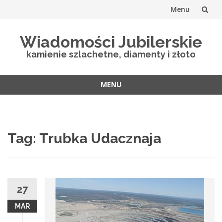
Menu
Skip
Wiadomości Jubilerskie
to
kamienie szlachetne, diamenty i złoto
content
MENU
Skip
to
content
Tag:
Trubka Udacznaja
27
MAR